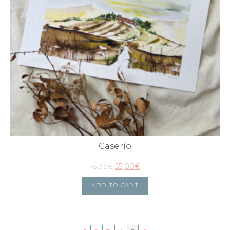
Caserío
55,00
€
75,00
€
ADD TO CART