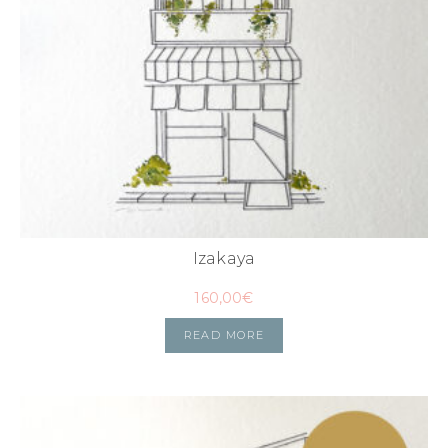
Izakaya
160,00
€
READ MORE