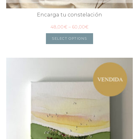
Encarga tu constelación
48,00
€
–
60,00
€
SELECT OPTIONS