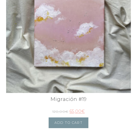
Migración #19
65,00
€
120,00
€
ADD TO CART