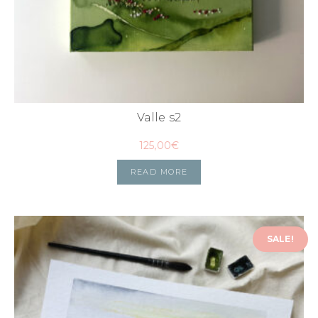
Valle s2
125,00
€
READ MORE
SALE!