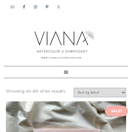
Skip
Skip
to
to
primary
content
navigation
Showing 49–60 of 64 results
SALE!