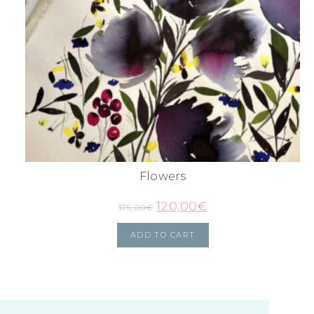
Flowers
120,00
€
175,00
€
ADD TO CART