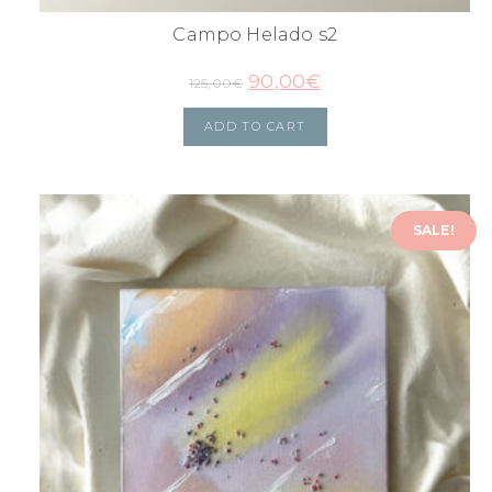
Campo Helado s2
90,00
€
125,00
€
ADD TO CART
SALE!