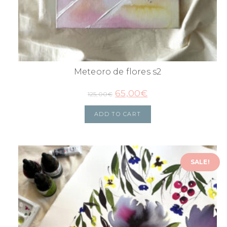
Meteoro de flores s2
65,00
€
125,00
€
ADD TO CART
SALE!