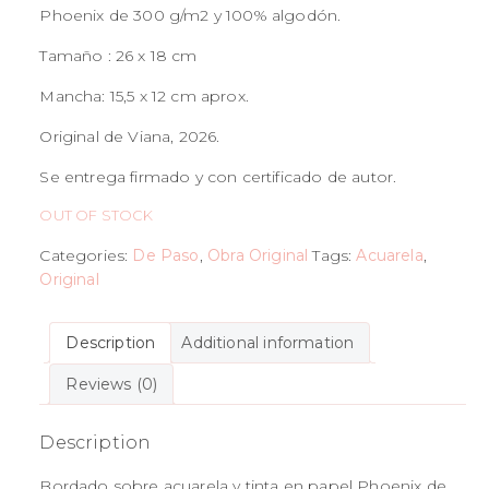
Phoenix de 300 g/m2 y 100% algodón.
Tamaño : 26 x 18 cm
Mancha: 15,5 x 12 cm aprox.
Original de Viana, 2026.
Se entrega firmado y con certificado de autor.
OUT OF STOCK
Categories:
De Paso
,
Obra Original
Tags:
Acuarela
,
Original
Description
Additional information
Reviews (0)
Description
Bordado sobre acuarela y tinta en papel Phoenix de