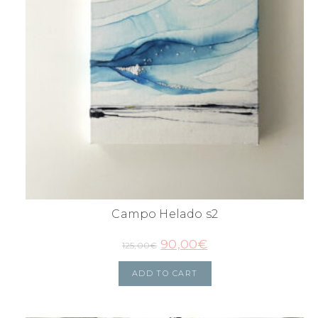
Campo Helado s2
90,00
€
125,00
€
ADD TO CART