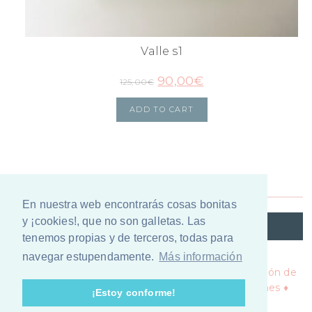
Valle s1
90,00
€
125,00
€
ADD TO CART
En nuestra web encontrarás cosas bonitas
y ¡cookies!, que no son galletas. Las
@VIANAILUSTRACION
tenemos propias y de terceros, todas para
navegar estupendamente.
Más información
Copyright © 2026 ·
Política de privacidad y protección de
datos ♦
Política de cookies ♦
Términos y Condiciones ♦
¡Estoy conforme!
Theme by
Lovely Confetti