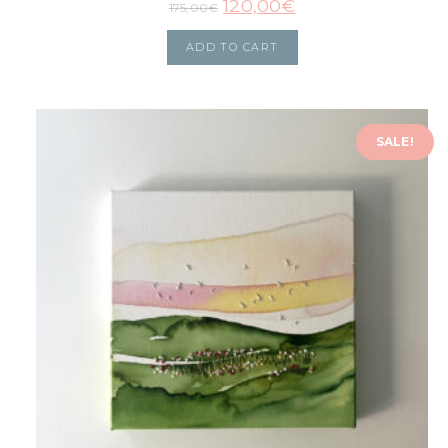
120,00
€
175,00
€
ADD TO CART
SALE!