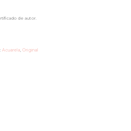
tificado de autor.
:
Acuarela
,
Original