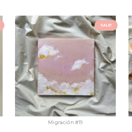
SALE!
Migración #19