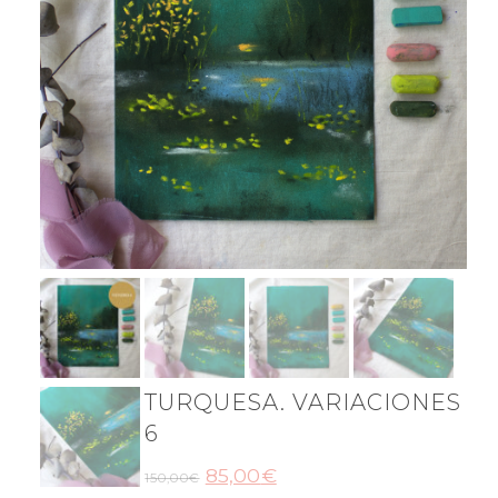
TURQUESA. VARIACIONES
6
85,00
€
150,00
€