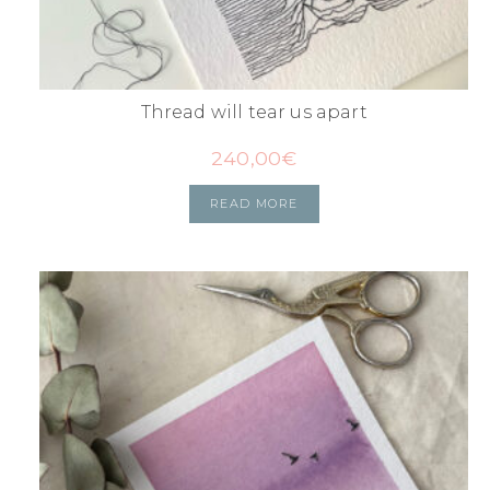
Thread will tear us apart
240,00
€
READ MORE