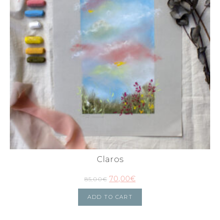
Claros
70,00
€
85,00
€
ADD TO CART