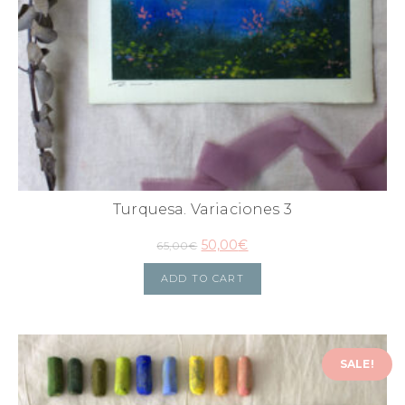
Turquesa. Variaciones 3
50,00
€
65,00
€
ADD TO CART
SALE!