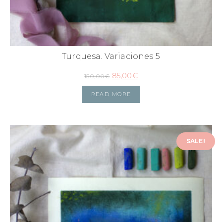
Turquesa. Variaciones 5
85,00
€
150,00
€
READ MORE
SALE!