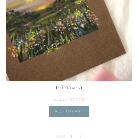
Primavera
70,00
€
85,00
€
ADD TO CART