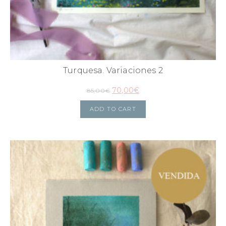
Turquesa. Variaciones 2
70,00
€
85,00
€
ADD TO CART