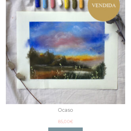
Ocaso
85,00
€