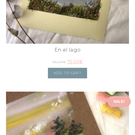
En el lago
75,00
€
95,00
€
ADD TO CART
SALE!