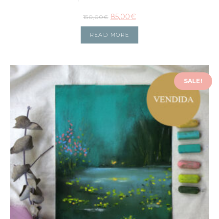
85,00
€
150,00
€
READ MORE
SALE!