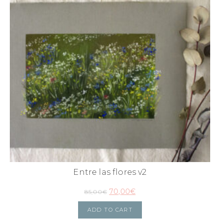
Entre las flores v2
70,00
€
85,00
€
ADD TO CART