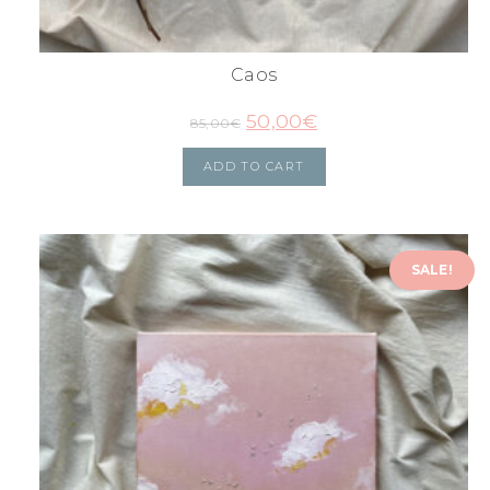
Caos
50,00
€
85,00
€
ADD TO CART
SALE!