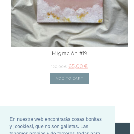
Migración #19
65,00
€
120,00
€
ADD TO CART
En nuestra web encontrarás cosas bonitas
y ¡cookies!, que no son galletas. Las
@VIANAILUSTRACION
tenemos propias y de terceros, todas para