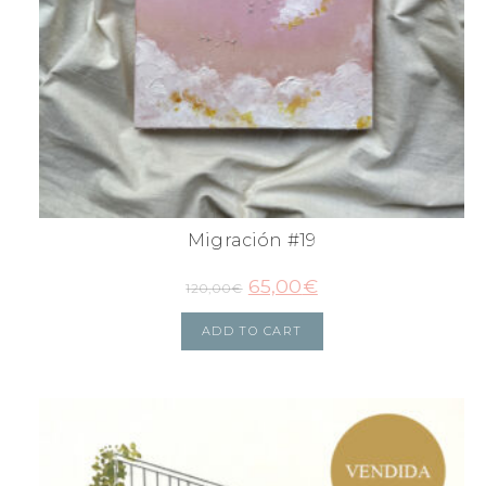
Migración #19
65,00
€
120,00
€
ADD TO CART