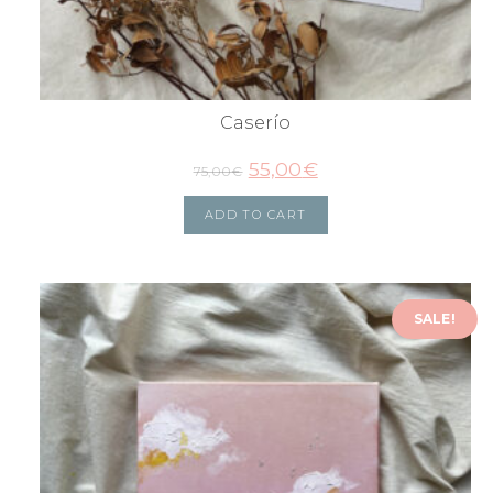
Caserío
55,00
€
75,00
€
ADD TO CART
SALE!