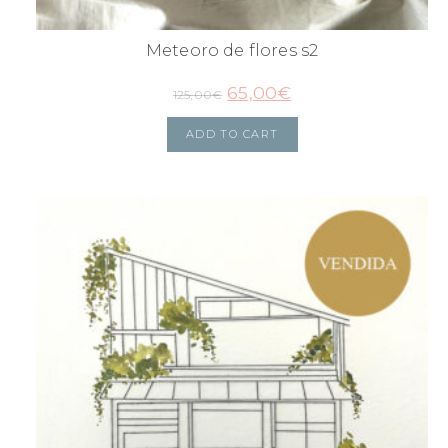
Meteoro de flores s2
65,00
€
125,00
€
ADD TO CART