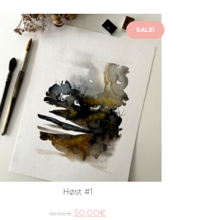
SALE!
Høst #1
50,00
€
65,00
€