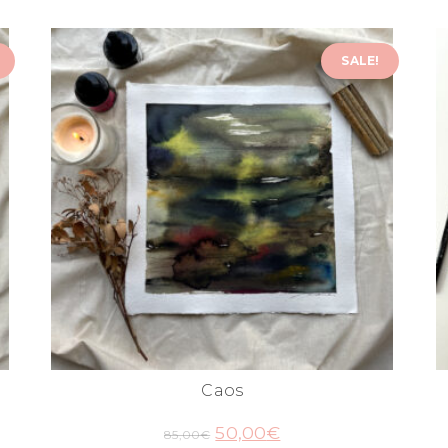
SALE!
Caos
50,00
€
85,00
€