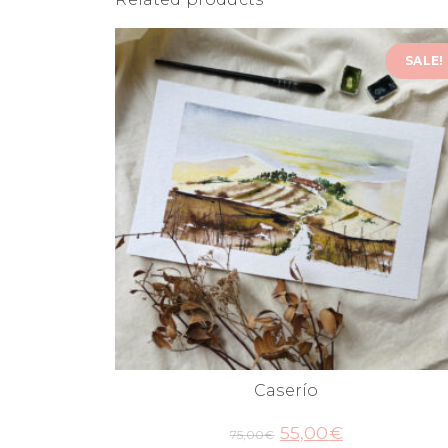
SALE!
Caserío
55,00
€
75,00
€