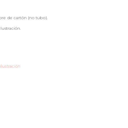
obre de cartón (no tubo).
Ilustración.
:
ilustración