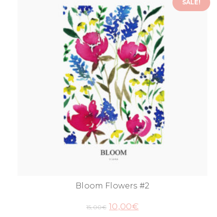
SALE!
Bloom Flowers #2
10,00
€
15,00
€