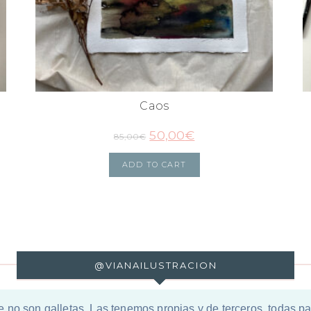
Caos
50,00
€
85,00
€
ADD TO CART
@VIANAILUSTRACION
e no son galletas. Las tenemos propias y de terceros, todas 