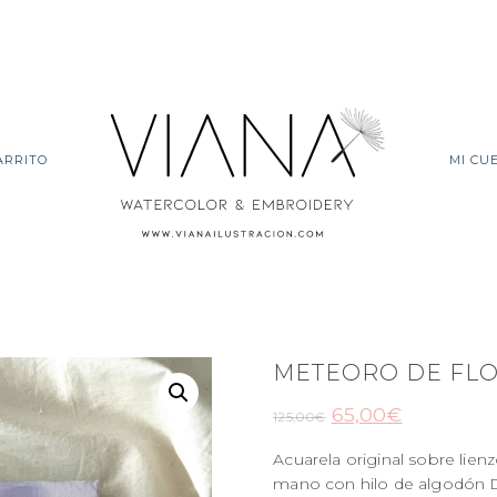
ARRITO
MI CU
METEORO DE FLO
65,00
€
125,00
€
Acuarela original sobre li
mano con hilo de algodón 