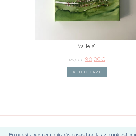
Valle s1
90,00
€
125,00
€
ADD TO CART
En nuestra web encontrarás cosas bonitas y ¡cookies!, qu