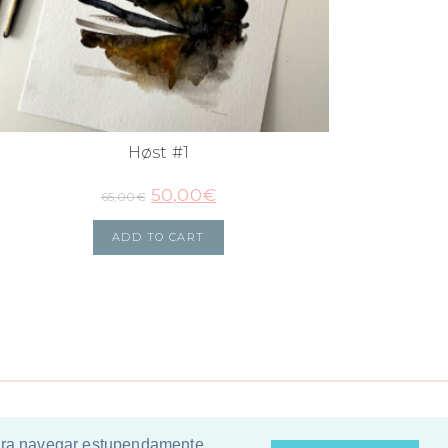
Høst #1
50,00
€
65,00
€
ADD TO CART
para navegar estupendamente.