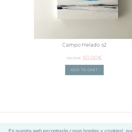
Campo Helado s2
90,00
€
125,00
€
ADD TO CART
En nuestra web encontrarás cosas bonitas y ¡cookies!, qu