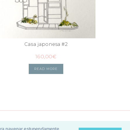
Casa japonesa #2
160,00
€
READ MORE
para navegar estupendamente.