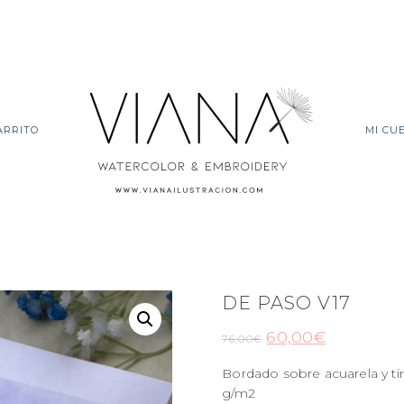
ARRITO
MI CU
DE PASO V17
60,00
€
76,00
€
Bordado sobre acuarela y t
g/m2