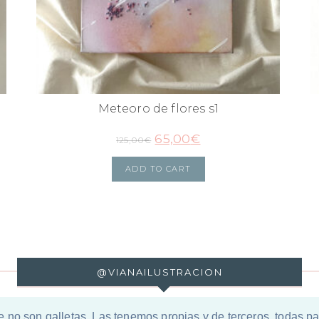
Meteoro de flores s1
65,00
€
125,00
€
ADD TO CART
@VIANAILUSTRACION
e no son galletas. Las tenemos propias y de terceros, todas 