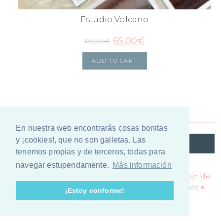
Estudio Volcano
65,00
€
120,00
€
ADD TO CART
En nuestra web encontrarás cosas bonitas
y ¡cookies!, que no son galletas. Las
@VIANAILUSTRACION
tenemos propias y de terceros, todas para
navegar estupendamente.
Más información
Copyright © 2026 ·
Política de privacidad y protección de
datos ♦
Política de cookies ♦
Términos y Condiciones ♦
¡Estoy conforme!
Theme by
Lovely Confetti