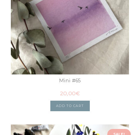
Mini #65
20,00
€
ADD TO CART
SALE!