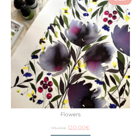
Flowers
120,00
€
175,00
€