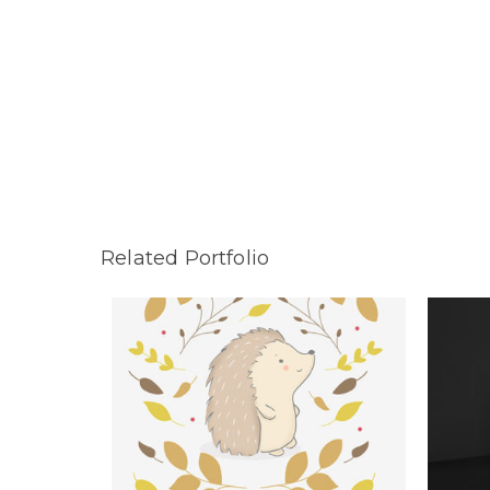
Related Portfolio
Ilustración Portada “Rozando
tus estrellas”