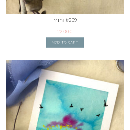
Mini #269
22,00
€
ADD TO CART