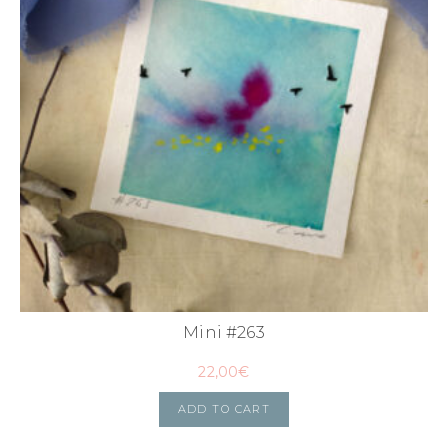
Mini #263
22,00
€
ADD TO CART