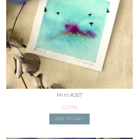
Mini #267
22,00
€
ADD TO CART