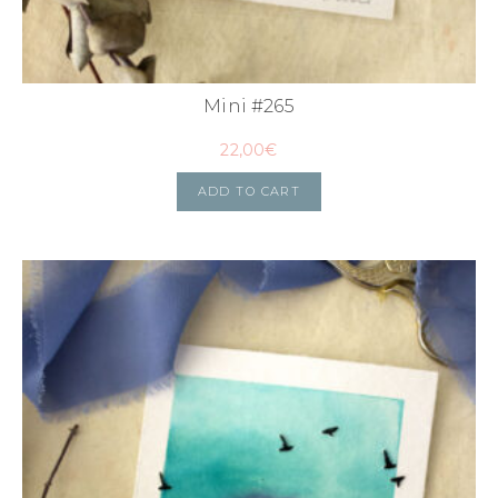
Mini #265
22,00
€
ADD TO CART