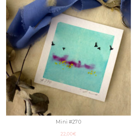
Mini #270
22,00
€