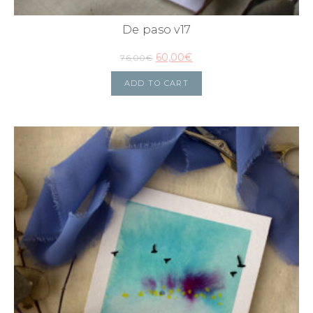
De paso v17
60,00
€
76,00
€
ADD TO CART