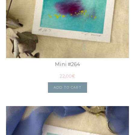
Mini #264
22,00
€
ADD TO CART