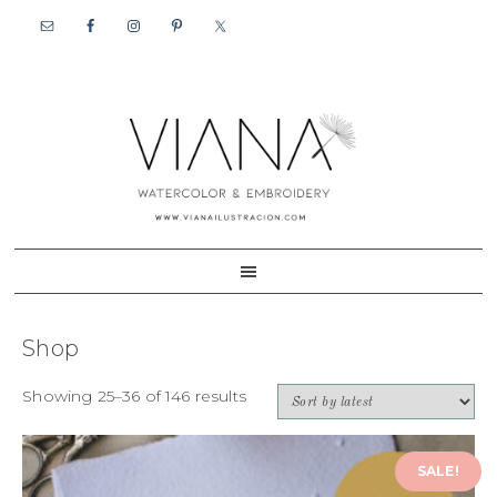
Skip
Skip
to
to
primary
content
navigation
Shop
Showing 25–36 of 146 results
SALE!