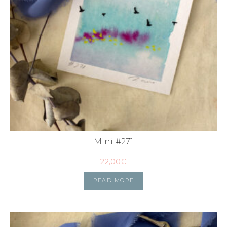
Mini #271
22,00
€
READ MORE