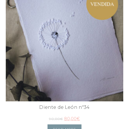
Diente de León nº34
80,00
€
90,00
€