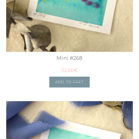
Mini #268
22,00
€
ADD TO CART