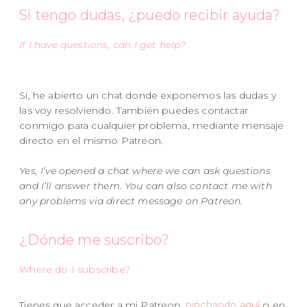
Si tengo dudas, ¿puedo recibir ayuda?
If I have questions, can I get help?
Sí, he abierto un chat donde exponemos las dudas y
las voy resolviendo. También puedes contactar
conmigo para cualquier problema, mediante mensaje
directo en el mismo Patreon.
Yes, I’ve opened a chat where we can ask questions
and I’ll answer them. You can also contact me with
any problems via direct message on Patreon.
¿Dónde me suscribo?
Where do I subscribe?
Tienes que acceder a mi Patreon,
pinchando aquí
o en