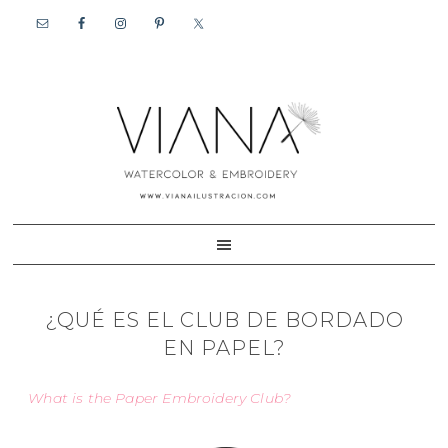
Skip
Skip
to
to
primary
content
navigation
¿QUÉ ES EL CLUB DE BORDADO
EN PAPEL?
What is the Paper Embroidery Club?