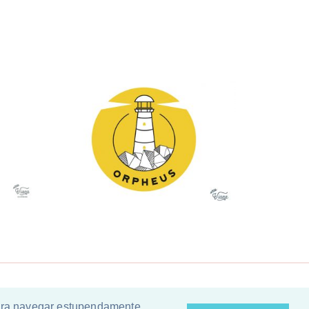
orativa
para navegar estupendamente.