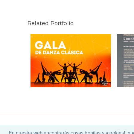
Related Portfolio
anza Clásica
Cartelería IV Gala de Bailarines
Di
Murcianos
En nuestra web encontrarás cosas bonitas y ¡cookies!, qu