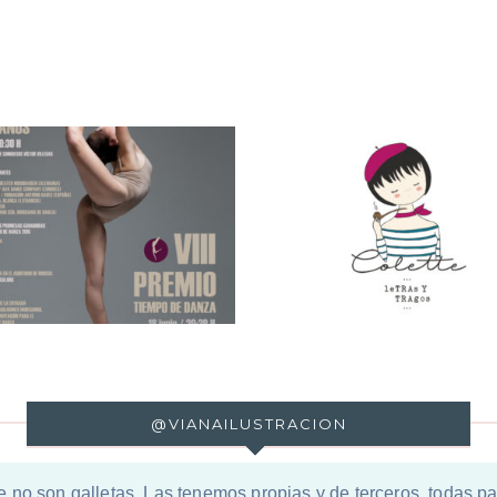
seño Imagen Corporativa
Diseño Imagen Corp
Colette
Orpheus
@VIANAILUSTRACION
e no son galletas. Las tenemos propias y de terceros, todas 