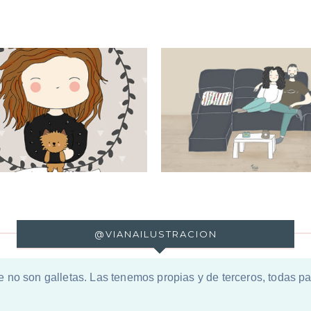
Pareja
Leyre
@VIANAILUSTRACION
e no son galletas. Las tenemos propias y de terceros, todas 
rotección de datos ♦
Política de cookies ♦
Términos y Condicione