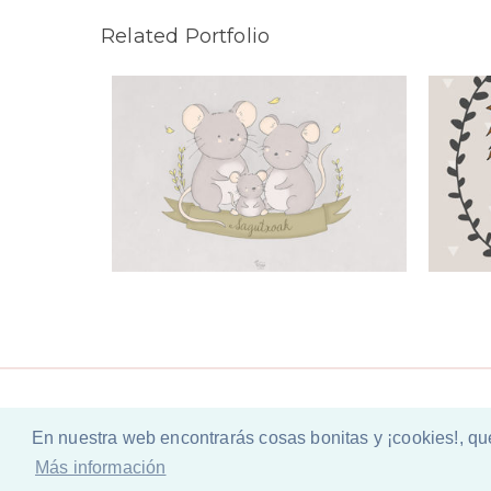
Related Portfolio
os
Bea
En nuestra web encontrarás cosas bonitas y ¡cookies!, qu
Copyright © 2026 ·
Política de privacidad y p
Más información