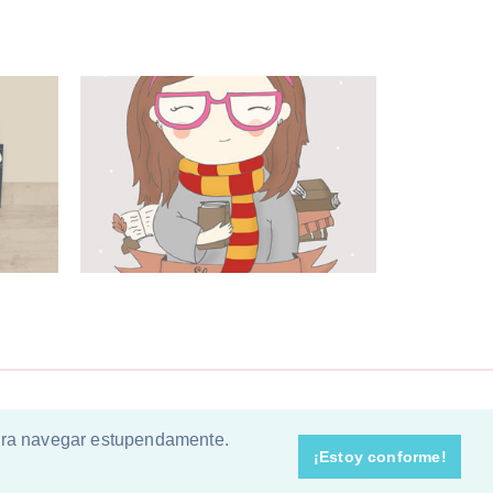
para navegar estupendamente.
s ♦
Theme by
Lovely Confetti
¡Estoy conforme!