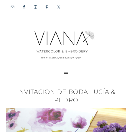
Skip
Skip
to
to
primary
content
navigation
INVITACIÓN DE BODA LUCÍA &
PEDRO