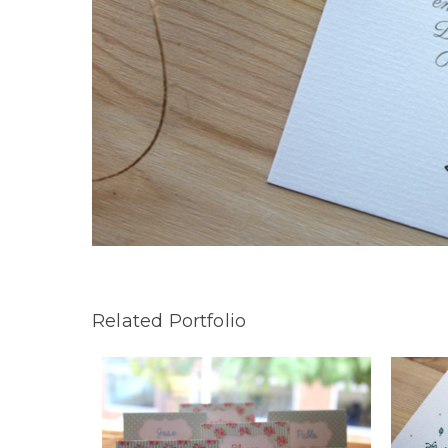
Related Portfolio
Marina
Comunión de Marcos